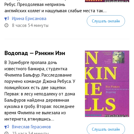
Ребус. Преодолевая неприязнь
английских коллег и нащупывая слабые места так...
Ирина Ерисанова
Слушать онлайн
8 часов 54 минуты
Водопад — Рэнкин Иэн
В Эдинбурге пропала дочь
известного банкира, студентка
Филиппа Бальфур. Расследование
поручено команде Джона Ребуса. У
полицейских есть две зацепки.
Первая: в лесу неподалеку от дома
Бальфуров найдена деревянная
куколка в гробу. Вторая: последнее
время Филиппа не вылезала из
интернета, втянувшись...
Вячеслав Герасимов
Слушать онлайн
23 часа 34 минуты