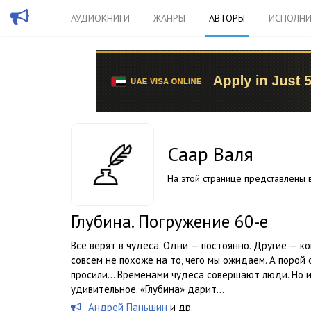
АУДИОКНИГИ
ЖАНРЫ
АВТОРЫ
ИСПОЛНИ
Саар Валя
На этой странице представлены в
Глубина. Погружение 60-е
Все верят в чудеса. Одни — постоянно. Другие — к
совсем не похоже на то, чего мы ожидаем. А порой 
просили… Временами чудеса совершают люди. Но и 
удивительное. «Глубина» дарит...
Андрей Паньшин
и др.