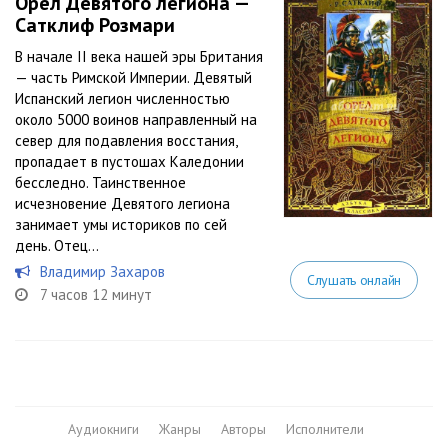
Орёл Девятого легиона —
Сатклиф Розмари
В начале II века нашей эры Британия
— часть Римской Империи. Девятый
Испанский легион численностью
около 5000 воинов направленный на
север для подавления восстания,
пропадает в пустошах Каледонии
бесследно. Таинственное
исчезновение Девятого легиона
занимает умы историков по сей
день. Отец...
Владимир Захаров
Слушать онлайн
7 часов 12 минут
Аудиокниги
Жанры
Авторы
Исполнители