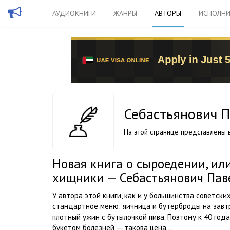
АУДИОКНИГИ
ЖАНРЫ
АВТОРЫ
ИСПОЛНИ
Себастьянович П
На этой странице представлены в
Новая книга о сыроедении, ил
хищники — Себастьянович Пав
У автора этой книги, как и у большинства советск
стандартное меню: яичница и бутерброды на завтр
плотный ужин с бутылочкой пива. Поэтому к 40 год
букетом болезней — такова цена...