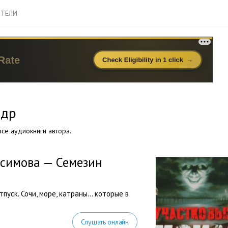
ТЕЛИ
ндр
се аудиокниги автора.
симова — Семезин
пуск. Сочи, море, катраны… которые в
Слушать онлайн