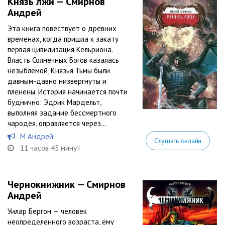
Князь лжи — Смирнов
Андрей
Эта книга повествует о древних
временах, когда пришла к закату
первая цивилизация Кельриона.
Власть Солнечных Богов казалась
незыблемой, Князья Тьмы были
давным-давно низвергнуты и
пленены. История начинается почти
буднично: Эдрик Мардельт,
выполняя задание бессмертного
чародея, оправляется через...
М Андрей
Слушать онлайн
11 часов 45 минут
Чернокнижник — Смирнов
Андрей
Уилар Бергон — человек
неопределенного возраста, ему