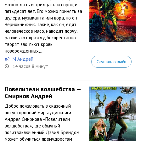
можно дать и тридцать, и сорок, и
пятьдесят лет. Его можно принять за
шулера, музыканта или вора, но он
Чернокнижник. Такие, как он, едят
человеческое мясо, наводят порчу,
разжигают вражду, беспрестанно
творят зло, пьют кровь
новорожденных,...
М Андрей
Слушать онлайн
14 часов 8 минут
Повелители волшебства —
Смирнов Андрей
Добро пожаловать в сказочный
потусторонний мир аудиокниги
Андрея Смирнова «Повелители
волшебства», где обычный
политзаключенный Дэвид Брендом
может обучиться премудростям