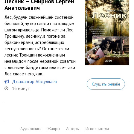
Лесник — Смирнов Сергей
Анатольевич
Лес, будучи сложнейшей системой
биополей, чутко следит за каждым
шагом пришельца. Поможет ли Лес
Троишину, леснику, в погоне за
браконьерами, истребляющих
лесную живность? Останется ли
лесник Троишин пожизненным
инвалидом после неравной схватки
с лесными бандитами или все-таки
Лес спасет его, как...
Джахангир Абдуллаев
Слушать онлайн
16 минут
Аудиокниги
Жанры
Авторы
Исполнители