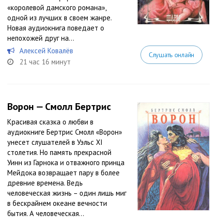
«королевой дамского романа»,
одной из лучших в своем жанре.
Новая аудиокнига поведает о
непохожей друг на...
Алексей Ковалёв
Слушать онлайн
21 час 16 минут
Ворон — Смолл Бертрис
Красивая сказка о любви в
аудиокниге Бертрис Смолл «Ворон»
унесет слушателей в Уэльс XI
столетия. Но память прекрасной
Уинн из Гарнока и отважного принца
Мейдока возвращает пару в более
древние времена. Ведь
человеческая жизнь – один лишь миг
в бескрайнем океане вечности
бытия. А человеческая...