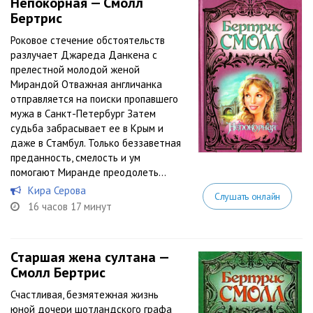
Непокорная — Смолл
Бертрис
Роковое стечение обстоятельств
разлучает Джареда Данкена с
прелестной молодой женой
Мирандой Отважная англичанка
отправляется на поиски пропавшего
мужа в Санкт-Петербург Затем
судьба забрасывает ее в Крым и
даже в Стамбул. Только беззаветная
преданность, смелость и ум
помогают Миранде преодолеть...
Кира Серова
Слушать онлайн
16 часов 17 минут
Старшая жена султана —
Смолл Бертрис
Счастливая, безмятежная жизнь
юной дочери шотландского графа