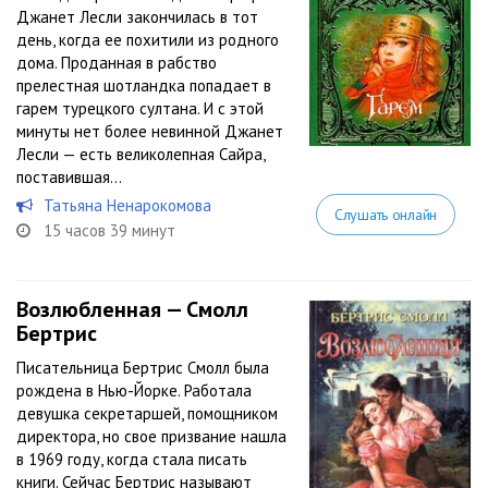
Джанет Лесли закончилась в тот
день, когда ее похитили из родного
дома. Проданная в рабство
прелестная шотландка попадает в
гарем турецкого султана. И с этой
минуты нет более невинной Джанет
Лесли — есть великолепная Сайра,
поставившая...
Татьяна Ненарокомова
Слушать онлайн
15 часов 39 минут
Возлюбленная — Смолл
Бертрис
Писательница Бертрис Смолл была
рождена в Нью-Йорке. Работала
девушка секретаршей, помощником
директора, но свое призвание нашла
в 1969 году, когда стала писать
книги. Сейчас Бертрис называют