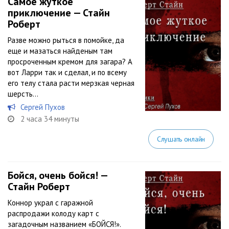
Самое жуткое
приключение — Стайн
Роберт
Разве можно рыться в помойке, да
еще и мазаться найденым там
просроченным кремом для загара? А
вот Ларри так и сделал, и по всему
его телу стала расти мерзкая черная
шерсть…
Сергей Пухов
2 часа 34 минуты
Слушать онлайн
Бойся, очень бойся! —
Стайн Роберт
Коннор украл с гаражной
распродажи колоду карт с
загадочным названием «БОЙСЯ!».