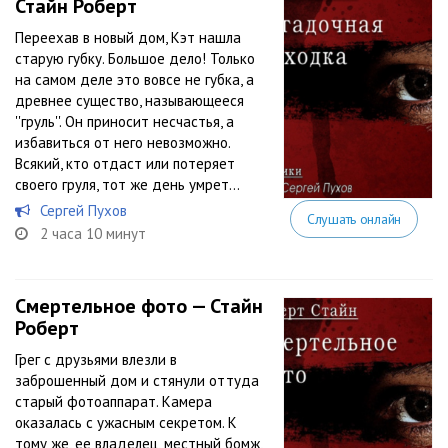
Стайн Роберт
Переехав в новый дом, Кэт нашла
старую губку. Большое дело! Только
на самом деле это вовсе не губка, а
древнее существо, называющееся
''груль''. Он приносит несчастья, а
избавиться от него невозможно.
Всякий, кто отдаст или потеряет
своего груля, тот же день умрет…
Сергей Пухов
Слушать онлайн
2 часа 10 минут
Смертельное фото — Стайн
Роберт
Грег с друзьями влезли в
заброшенный дом и стянули оттуда
старый фотоаппарат. Камера
оказалась с ужасным секретом. К
тому же, ее владелец, местный бомж,