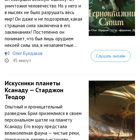
уничтожил человечество. Но у него и
в мыслях не было разрушать весь
мир! Он даже и не подозревал, какая
страшная сила заключена в его
заклинаниях! Постепенно он
понимает, что был лишь орудием
некоей силы зла, в незапамятные...
Олег Булдаков
Слушать онлайн
45 минут
Искусники планеты
Ксанаду — Старджон
Теодор
Опытный и проницательный
разведчик Брил приземлился в своем
персональном шатле на планету
Ксанаду. Его взору предстала
великолепная фауна — чистые реки,
прекрасные деревья источали