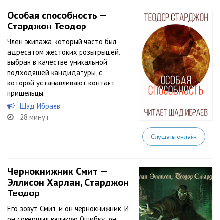
Особая способность —
Старджон Теодор
Член экипажа, который часто был
адресатом жестоких розыгрышей,
выбран в качестве уникальной
подходящей кандидатуры, с
которой устанавливают контакт
пришельцы.
Шад Ибраев
28 минут
Слушать онлайн
Чернокнижник Смит —
Эллисон Харлан, Старджон
Теодор
Его зовут Смит, и он чернокнижник. И
он совершил великую Ошибку: он