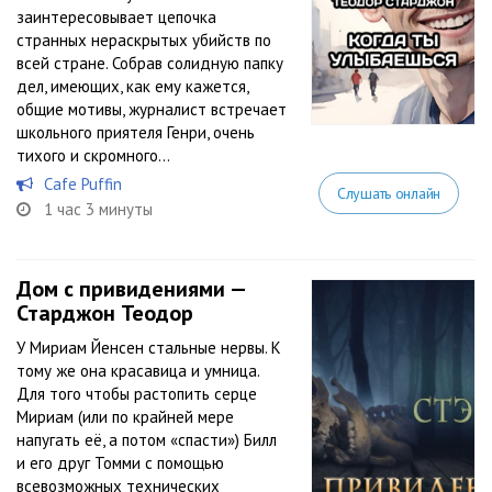
заинтересовывает цепочка
странных нераскрытых убийств по
всей стране. Собрав солидную папку
дел, имеющих, как ему кажется,
общие мотивы, журналист встречает
школьного приятеля Генри, очень
тихого и скромного...
Cafe Puffin
Слушать онлайн
1 час 3 минуты
Дом с привидениями —
Старджон Теодор
У Мириам Йенсен стальные нервы. К
тому же она красавица и умница.
Для того чтобы растопить серце
Мириам (или по крайней мере
напугать её, а потом «спасти») Билл
и его друг Томми с помощью
всевозможных технических