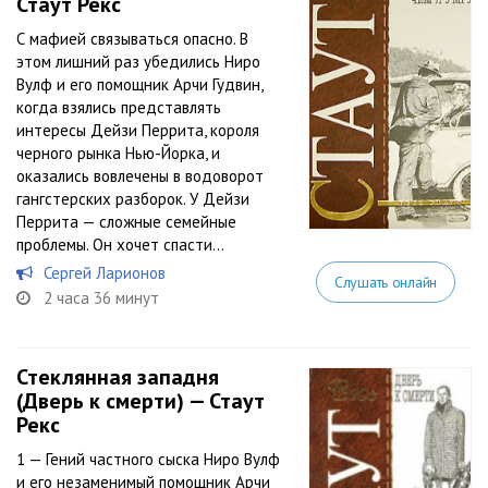
Стаут Рекс
С мафией связываться опасно. В
этом лишний раз убедились Ниро
Вулф и его помощник Арчи Гудвин,
когда взялись представлять
интересы Дейзи Перрита, короля
черного рынка Нью-Йорка, и
оказались вовлечены в водоворот
гангстерских разборок. У Дейзи
Перрита — сложные семейные
проблемы. Он хочет спасти...
Сергей Ларионов
Слушать онлайн
2 часа 36 минут
Стеклянная западня
(Дверь к смерти) — Стаут
Рекс
1 — Гений частного сыска Ниро Вулф
и его незаменимый помощник Арчи