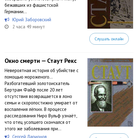
бежавших из фашистской
Германии…
Юрий Заборовский
2 часа 49 минут
Слушать онлайн
Окно смерти — Стаут Рекс
Невероятная история об убийстве с
помощью мороженого…
Разбогатевший золотоискатель
Бертрам Файф после 20 лет
отсутствия возвращается в лоно
семьи и скоропостижно умирает от
воспаления лёгких. В процессе
расследования Ниро Вульф узнаёт,
что отец усопшего скончался от
этого же заболевания при...
Сергей Ларионов