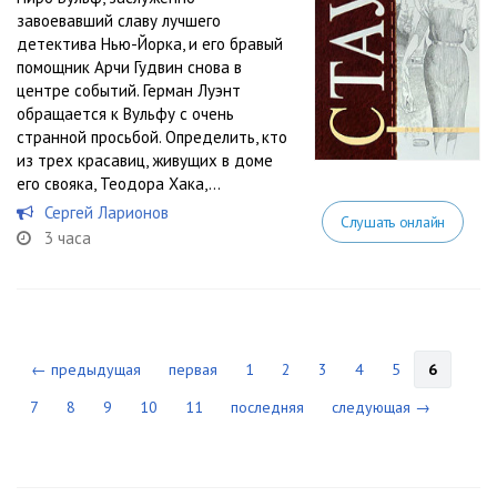
завоевавший славу лучшего
детектива Нью-Йорка, и его бравый
помощник Арчи Гудвин снова в
центре событий. Герман Луэнт
обращается к Вульфу с очень
странной просьбой. Определить, кто
из трех красавиц, живущих в доме
его свояка, Теодора Хака,...
Сергей Ларионов
Слушать онлайн
3 часа
← предыдущая
первая
1
2
3
4
5
6
7
8
9
10
11
последняя
следующая →