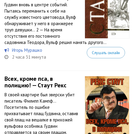
Гудвин вновь в центре событий.
Пытаясь переманить к себе на
службу известного цветовода, Вулф
обнаруживает у него в оранжерее
труп девушки… 2 — На время
отсутствия его постоянного
садовника Теодора, Вульф решил нанять другого...
Игорь Мурашко
Слушать онлайн
2 часа 31 минута
Всех, кроме пса, в
полицию! — Стаут Рекс
В своей квартире был зверски убит
писатель Филипп Кампф…
Посетитель по ошибке
прихватывает плащ Гудвина, оставив
свой плащ на вешалке в прихожей
вульфова особняка. Гудвин
отправляется за своим плащом.