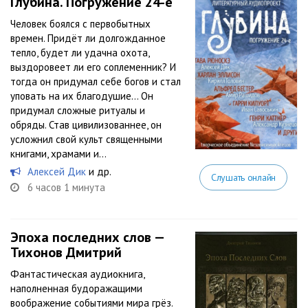
Глубина. Погружение 24-е
Человек боялся с первобытных
времен. Придёт ли долгожданное
тепло, будет ли удачна охота,
выздоровеет ли его соплеменник? И
тогда он придумал себе богов и стал
уповать на их благодушие… Он
придумал сложные ритуалы и
обряды. Став цивилизованнее, он
усложнил свой культ священными
книгами, храмами и...
Алексей Дик
и др.
Слушать онлайн
6 часов 1 минута
Эпоха последних cлов —
Тихонов Дмитрий
Фантастическая аудиокнига,
наполненная будоражащими
воображение событиями мира грёз.