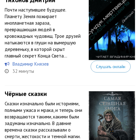
Тихонов Дмитрий
Почти наступившее будущее.
Планету Земля пожирает
инопланетная зараза,
превращающая людей в
кровожадных чудовищ. Трое друзей
натыкаются в глуши на вымершую
деревеньку, в которой скрыт
главный секрет Конца Света…
Владимир Князев
Слушать онлайн
32 минуты
Чёрные сказки
Сказки изначально были историями,
полными ужаса и мрака, и теперь они
возвращаются такими, какими были
задуманы изначально. В давние
времена сказки рассказывали о
смерти, жестокости и темной магии.