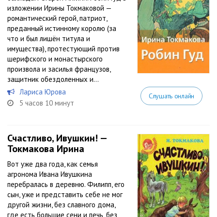
изложении Ирины Токмаковой —
романтический герой, патриот,
преданный истинному королю (за
что и был лишён титула и
имущества), протестующий против
шерифского и монастырского
произвола и засилья французов,
защитник обездоленных и...
Лариса Юрова
Слушать онлайн
5 часов 10 минут
Счастливо, Ивушкин! —
Токмакова Ирина
Вот уже два года, как семья
агронома Ивана Ивушкина
перебралась в деревню. Филипп, его
сын, уже и представить себе не мог
другой жизни, без славного дома,
где есть большие сени и печь, без