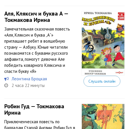
Аля, Кляксич и буква А —
Токмакова Ирина
Замечательная сказочная повесть
«Аля, Кляксич и буква „А“»
приглашает ребят в волшебную
страну — Азбуку. Юные читатели
познакомятся с буквами русского
алфавита, помогут девочке Але
победить коварного Кляксича и
спасти букву «Я»
Леонтина Броцкая
Слушать онлайн
2 часа 22 минуты
Робин Гуд — Токмакова
Ирина
Приключенческая повесть по
балладам Старой Англии. Робин Гуд в