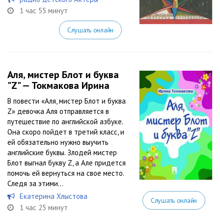
1 час 55 минут
Слушать онлайн
Аля, мистер Блот и буква
"Z" — Токмакова Ирина
В повести «Аля, мистер Блот и буква
Z» девочка Аля отправляется в
путешествие по английской азбуке.
Она скоро пойдет в третий класс, и
ей обязательно нужно выучить
английские буквы. Злодей мистер
Блот выгнал букву Z, а Але придется
помочь ей вернуться на свое место.
Следя за этими...
Екатерина Хлыстова
Слушать онлайн
1 час 25 минут