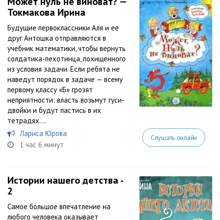
Может нуль не виноват? —
Токмакова Ирина
Будущие первоклассники Аля и ее
друг Антошка отправляются в
учебник математики, чтобы вернуть
солдатика-пехотинца, похищенного
из условия задачи. Если ребята не
наведут порядок в задаче — всему
первому классу «Б» грозят
неприятности: власть возьмут гуси-
двойки и будут пастись в их
тетрадях....
Лариса Юрова
Слушать онлайн
1 час 6 минут
Истории нашего детства -
2
Самое большое впечатление на
любого человека оказывает