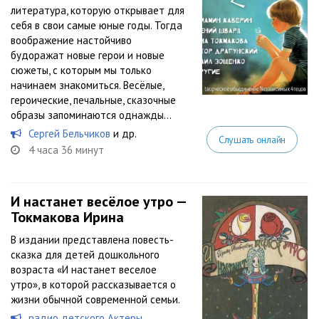
литература, которую открывает для
себя в свои самые юные годы. Тогда
воображение настойчиво
будоражат новые герои и новые
сюжеты, с которым мы только
начинаем знакомиться. Весёлые,
героические, печальные, сказочные
образы запоминаются однажды...
Сергей Бельчиков
и др.
Слушать онлайн
4 часа 36 минут
И настанет весёлое утро —
Токмакова Ирина
В издании представлена повесть-
сказка для детей дошкольного
возраста «И настанет веселое
утро», в которой рассказывается о
жизни обычной современной семьи.
радио детского Актеры