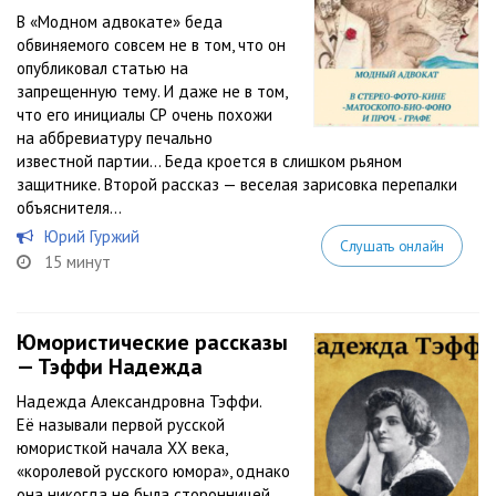
В «Модном адвокате» беда
обвиняемого совсем не в том, что он
опубликовал статью на
запрещенную тему. И даже не в том,
что его инициалы СР очень похожи
на аббревиатуру печально
известной партии… Беда кроется в слишком рьяном
защитнике. Второй рассказ — веселая зарисовка перепалки
объяснителя...
Юрий Гуржий
Слушать онлайн
15 минут
Юмористические рассказы
— Тэффи Надежда
Надежда Александровна Тэффи.
Её называли первой русской
юмористкой начала XX века,
«королевой русского юмора», однако
она никогда не была сторонницей