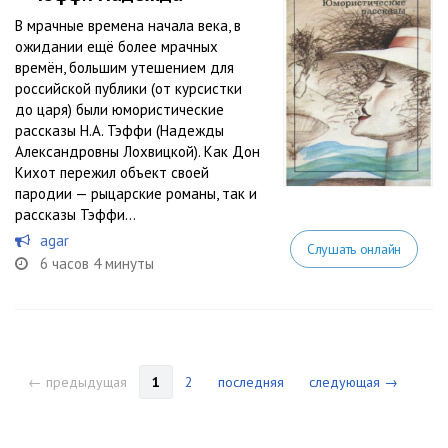
В мрачные времена начала века, в
ожидании ещё более мрачных
времён, большим утешением для
российской публики (от курсистки
до царя) были юмористические
рассказы Н.А. Тэффи (Надежды
Александровны Лохвицкой). Как Дон
Кихот пережил объект своей
пародии — рыцарские романы, так и
рассказы Тэффи...
agar
Слушать онлайн
6 часов 4 минуты
← предыдущая
1
2
последняя
следующая →