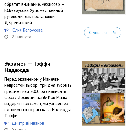
обратят внимание. Режиссёр —
Ю.Белоусова Художественный
руководитель постановки —
Д.Креминский
Юлия Белоусова
Слушать онлайн
21 минута
Экзамен — Тэффи
Надежда
Перед экзаменом у Манечки
непростой выбор: три дня зубрить
предмет или 2000 раз написать
фразу «Господи, дай!» Как Маша
выдержит экзамен, мы узнаем из
одноименного рассказа Надежды
Тэффи.
Дмитрий Иванов
9 минут