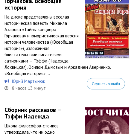
Горчакова. Всеобщая
история
На диске представлены веселая
историческая повесть Михаила
Азарова «Тайны канцлера
Горчакова» и юмористическая версия
истории человечества («Всеобщая
история»), изложенная
блистательными писателями-
сатириками — Тэффи (Надежда
Лохвицкая), Осипом Дымовым и Аркадием Аверченко.
«Всеобщая история»,...
Юрий Мартынюк
Слушать онлайн
8 часов 13 минут
Сборник рассказов —
Тэффи Надежда
Школа философов-стоиков
утверждала, что ни одно