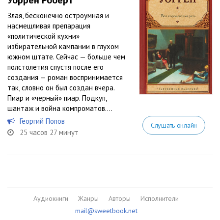
Уоррен Роберт
Злая, бесконечно остроумная и
насмешливая препарация
«политической кухни»
избирательной кампании в глухом
южном штате. Сейчас — больше чем
полстолетия спустя после его
создания — роман воспринимается
так, словно он был создан вчера.
Пиар и «черный» пиар. Подкуп,
шантаж и война компроматов....
Георгий Попов
Слушать онлайн
25 часов 27 минут
Аудиокниги
Жанры
Авторы
Исполнители
mail@sweetbook.net