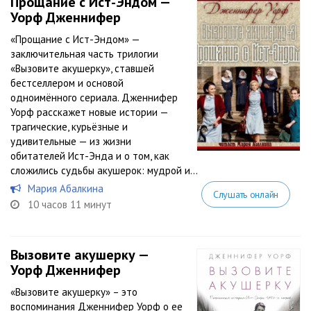
Прощание с Ист-Эндом —
Уорф Дженнифер
«Прощание с Ист-Эндом» —
заключительная часть трилогии
«Вызовите акушерку», ставшей
бестселлером и основой
одноимённого сериала. Дженнифер
Уорф расскажет новые истории —
трагические, курьёзные и
удивительные — из жизни
обитателей Ист-Энда и о том, как
сложились судьбы акушерок: мудрой и...
Мария Абалкина
Слушать онлайн
10 часов 11 минут
Вызовите акушерку —
Уорф Дженнифер
«Вызовите акушерку» – это
воспоминания Дженнифер Уорф о ее