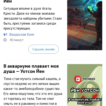
Йен
Ситуация вполне в духе Агаты
Кристи. Двое из членов экипажа
звездолета найдены убитыми. Стало
быть, преступник затаился среди
присутствующих.
Владислав Копп
40 минут
Слушать онлайн
В аквариуме плавает моя
душа — Уотсон Йен
Тома стал мучать сильный кашель, а
спустя неделю из его легких вышло
какое-то амебоподобное существо.
Его жена пошутила, что это его душа
отторглась из тела. Том не смог
смыть ее в раковину и поместил в