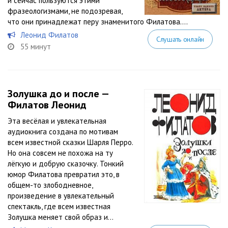
и сейчас пользуются этими
фразеологизмами, не подозревая,
что они принадлежат перу знаменитого Филатова....
Леонид Филатов
Слушать онлайн
55 минут
Золушка до и после —
Филатов Леонид
Эта весёлая и увлекательная
аудиокнига создана по мотивам
всем известной сказки Шарля Перро.
Но она совсем не похожа на ту
лёгкую и добрую сказочку. Тонкий
юмор Филатова превратил это, в
общем-то злободневное,
произведение в увлекательный
спектакль, где всем известная
Золушка меняет свой образ и...