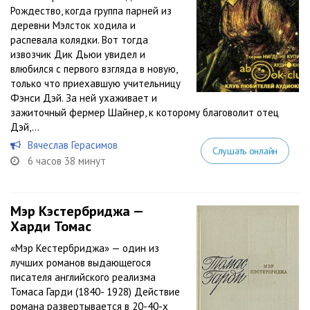
Рождество, когда группа парней из
деревни Мэлсток ходила и
распевала колядки. Вот тогда
извозчик Дик Дьюи увидел и
влюбился с первого взгляда в новую,
только что приехавшую учительницу
Фэнси Дэй. За ней ухаживает и
зажиточный фермер Шайнер, к которому благоволит отец
Дэй,...
Вячеслав Герасимов
Слушать онлайн
6 часов 38 минут
Мэр Кэстербриджа —
Харди Томас
«Мэр Кестербриджа» — один из
лучших романов выдающегося
писателя английского реализма
Томаса Гарди (1840- 1928) Действие
романа развертывается в 20-40-х