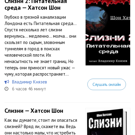
Слизни 2: Питательная
среда — Хатсон Шон
Глубоко в грязной канализации
Лондона есть Питательная среда…
Спустя несколько лет слизни
вернулись… медленно… молча… они
скользят по сырым, зловонным
туннелям в город в поисках
человеческой плоти. Их
ненасытность не знает границ. Но
теперь они приносят новый ужас —
чуму, которая распространяет...
Владимир Князев
Слушать онлайн
6 часов 46 минут
Слизни — Хатсон Шон
Как вы думаете, стоит ли опасаться
слизней? Вряд ли, скажете вы. Ведь
они настолько малы, что истребить