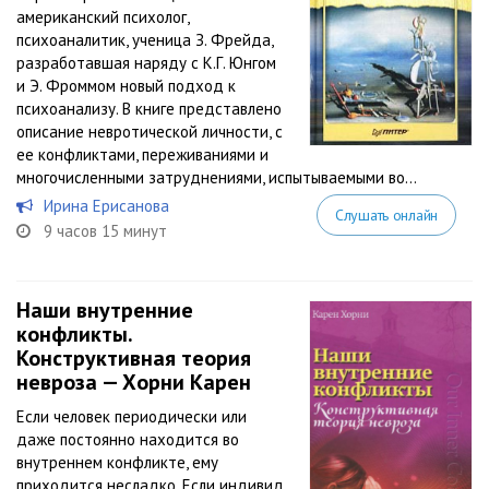
американский психолог,
психоаналитик, ученица З. Фрейда,
разработавшая наряду с К.Г. Юнгом
и Э. Фроммом новый подход к
психоанализу. В книге представлено
описание невротической личности, с
ее конфликтами, переживаниями и
многочисленными затруднениями, испытываемыми во...
Ирина Ерисанова
Слушать онлайн
9 часов 15 минут
Наши внутренние
конфликты.
Конструктивная теория
невроза — Хорни Карен
Если человек периодически или
даже постоянно находится во
внутреннем конфликте, ему
приходится несладко. Если индивид