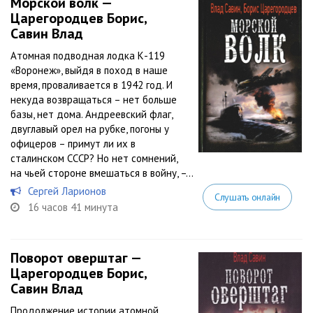
Морской волк —
Царегородцев Борис,
Савин Влад
Атомная подводная лодка К-119
«Воронеж», выйдя в поход в наше
время, проваливается в 1942 год. И
некуда возвращаться – нет больше
базы, нет дома. Андреевский флаг,
двуглавый орел на рубке, погоны у
офицеров – примут ли их в
сталинском СССР? Но нет сомнений,
на чьей стороне вмешаться в войну, –...
Сергей Ларионов
Слушать онлайн
16 часов 41 минута
Поворот оверштаг —
Царегородцев Борис,
Савин Влад
Продолжение истории атомной