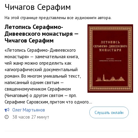
Чичагов Серафим
На этой странице представлены все аудиокниги автора.
Летопись Серафимо-
Дивеевского монастыря —
Чичагов Серафим
«Летопись Серафимо-Дивеевского
монастыря» — замечательная книга,
чей жанр можно определить как
«агиографический документальный
роман». Во многом уникальный текст,
написанный одним святым —
священномучеником Серафимом
(Чичаговым) о другом святом — прп.
Серафиме Саровским, притом что одного...
Олег Мартьянов
Слушать онлайн
38 часов 27 минут