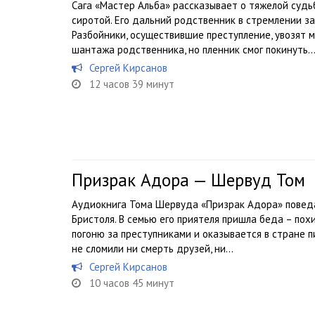
Сага «Мастер Альба» рассказывает о тяжелой судь
сиротой. Его дальний родственник в стремлении за
Разбойники, осуществившие преступление, увозят 
шантажа родственника, но пленник смог покинуть..
Сергей Кирсанов
12 часов 39 минут
Призрак Адора — Шервуд Том
Аудиокнига Тома Шервуда «Призрак Адора» повед
Бристоля. В семью его приятеля пришла беда – пох
погоню за преступниками и оказывается в стране п
не сломили ни смерть друзей, ни...
Сергей Кирсанов
10 часов 45 минут