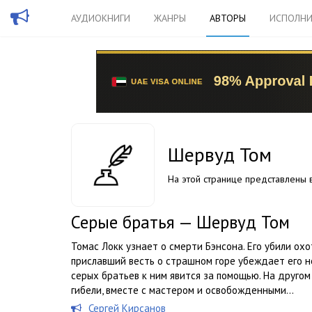
АУДИОКНИГИ
ЖАНРЫ
АВТОРЫ
ИСПОЛНИ
Шервуд Том
На этой странице представлены в
Серые братья — Шервуд Том
Томас Локк узнает о смерти Бэнсона. Его убили охо
приславший весть о страшном горе убеждает его н
серых братьев к ним явится за помощью. На друго
гибели, вместе с мастером и освобожденными...
Сергей Кирсанов