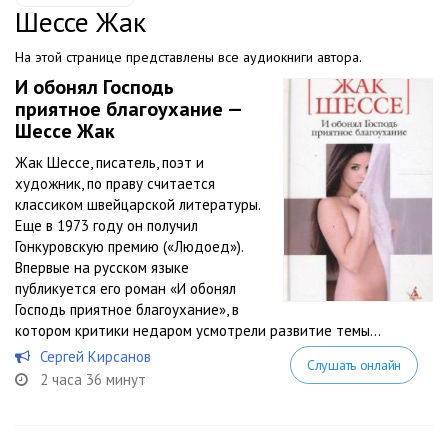
Шессе Жак
На этой странице представлены все аудиокниги автора.
И обонял Господь
приятное благоухание —
Шессе Жак
Жак Шессе, писатель, поэт и
художник, по праву считается
классиком швейцарской литературы.
Еще в 1973 году он получил
Гонкуровскую премию («Людоед»).
Впервые на русском языке
публикуется его роман «И обонял
Господь приятное благоухание», в
котором критики недаром усмотрели развитие темы...
Сергей Кирсанов
Слушать онлайн
2 часа 36 минут