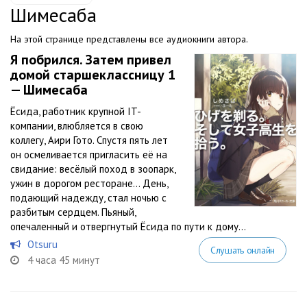
Шимесаба
На этой странице представлены все аудиокниги автора.
Я побрился. Затем привел
домой старшеклассницу 1
— Шимесаба
Ёсида, работник крупной IT-
компании, влюбляется в свою
коллегу, Аири Гото. Спустя пять лет
он осмеливается пригласить её на
свидание: весёлый поход в зоопарк,
ужин в дорогом ресторане… День,
подающий надежду, стал ночью с
разбитым сердцем. Пьяный,
опечаленный и отвергнутый Ёсида по пути к дому...
Otsuru
Слушать онлайн
4 часа 45 минут