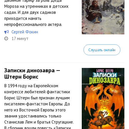
двойной тариф за роль Деда
Мороза на утренниках в детских
садах. И для двух садиков
приходится нанять
непрофессионального актера.
Сергей Фокин
17 минут
Слушать онлайн
Записки динозавра —
Штерн Борис
В 1994 году на Европейском
конгрессе любителей фантастики
Борис Штерн был признан лучшим
писателем-фантастом Европы. До
него из Восточной Европы этого
звания удостаивались только
Станислав Лем и братья Стругацкие.
В сборник вошли повесть «Записки