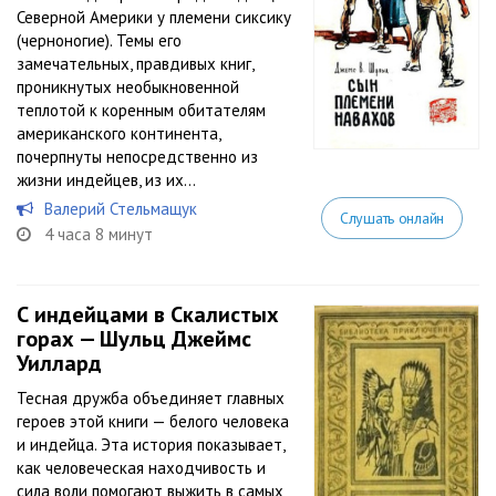
Северной Америки у племени сиксику
(черноногие). Темы его
замечательных, правдивых книг,
проникнутых необыкновенной
теплотой к коренным обитателям
американского континента,
почерпнуты непосредственно из
жизни индейцев, из их...
Валерий Стельмащук
Слушать онлайн
4 часа 8 минут
С индейцами в Скалистых
горах — Шульц Джеймс
Уиллард
Тесная дружба объединяет главных
героев этой книги — белого человека
и индейца. Эта история показывает,
как человеческая находчивость и
сила воли помогают выжить в самых