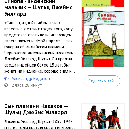
Синопа - индейский
мальчик — Шульц Джеймс
Уиллард
«Синопа, индейский мальчик» —
повесть о детских годах того, кому
предстояло стать великим вождем
своего племени. «Мой народ» — так
говорил об индейском племени
Черноногие американский писатель
Джеймс Уиллард Шульц. Он прожил
среди индейцев более 15 лет, был
женат на индианке, хорошо знал и...
Александр Водяной
Слушать онлайн
2 часа 28 минут
Сын племени Навахов —
Шульц Джеймс Уиллард
Джеймс Уиллард Шульц (1859-1947)
многие годы прожил среди индейцев