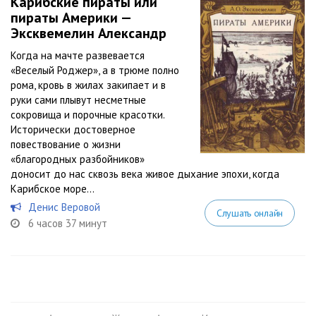
Карибские пираты или
пираты Америки —
Эксквемелин Александр
Когда на мачте развевается
«Веселый Роджер», а в трюме полно
рома, кровь в жилах закипает и в
руки сами плывут несметные
сокровища и порочные красотки.
Исторически достоверное
повествование о жизни
«благородных разбойников»
доносит до нас сквозь века живое дыхание эпохи, когда
Карибское море...
Денис Веровой
Слушать онлайн
6 часов 37 минут