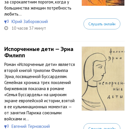
за сорокалетним порогом, когда у
большинства женщин потребность
любить...
Юрий Заборовский
Слушать онлайн
10 часов 37 минут
Испорченные дети — Эриа
Филипп
Роман «Испорченные дети» является
второй книгой трилогии Филиппа
Эриа, посвященной Буссарделям.
Семейная хроника трех поколений
биржевиков показана в романе
«Семья Буссардель» на широким
экране европейской истории, взятой
в ее кульминационных моментах —
от занятия Парижа союзными
войсками и...
Евгений Терновский
Слушать онлайн