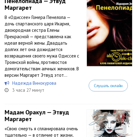
Пенелопиада — Этвуд
Маргарет
В «Одиссее» Гомера Пенелопа —
дочь спартанского царя Икария,
двоюродная сестра Елены
Прекрасной — представлена как
идеал верной жены. Двадцать
долгих лет она дожидается
возвращения своего мужа Одиссея с
Троянской войны, противостоя
домогательствам алчных женихов. В
версии Маргарет Этвуд этот...
Надежда Винокурова
Слушать онлайн
3 часа 27 минут
Мадам Оракул — Этвуд
Маргарет
«Свою смерть я спланировала очень
тщательно — в отличие от жизни,