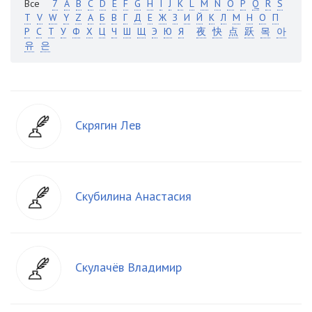
Все
7
A
B
C
D
E
F
G
H
I
J
K
L
M
N
O
P
Q
R
S
T
V
W
Y
Z
А
Б
В
Г
Д
Е
Ж
З
И
Й
К
Л
М
Н
О
П
Р
С
Т
У
Ф
Х
Ц
Ч
Ш
Щ
Э
Ю
Я
夜
快
点
跃
목
아
유
은
Скрягин Лев
Скубилина Анастасия
Скулачёв Владимир