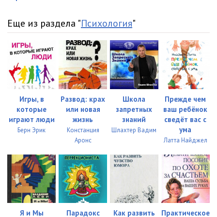
Еще из раздела "
Психология
"
Игры, в
Развод: крах
Школа
Прежде чем
которые
или новая
запретных
ваш ребёнок
играют люди
жизнь
знаний
сведёт вас с
ума
Берн Эрик
Констанция
Шлахтер Вадим
Аронс
Латта Найджел
Я и Мы
Парадокс
Как развить
Практическое