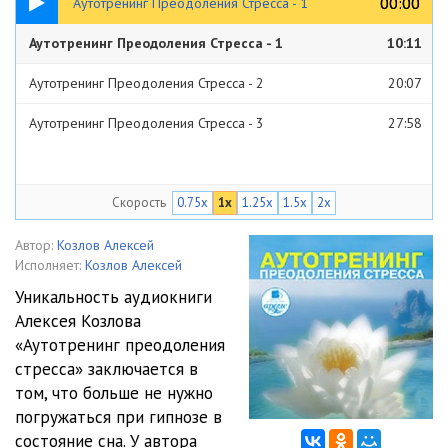
00:00
00:00
Аутотренинг Преодоления Стресса - 1
Аутотренинг Преодоления Стресса - 1
10:11
Аутотренинг Преодоления Стресса - 2
20:07
Аутотренинг Преодоления Стресса - 3
27:58
Скорость
0.75x
1x
1.25x
1.5x
2x
Автор:
Козлов Алексей
Исполняет:
Козлов Алексей
Уникальность аудиокниги
Алексея Козлова
«Аутотренинг преодоления
стресса» заключается в
том, что больше не нужно
погружаться при гипнозе в
состояние сна. У автора