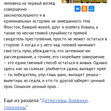
человека на первый взгляд
совершенно
11_Azartnaya_igra
44:42
законопослушного и в
12_Azartnaya_igra
41:23
криминальных историях не замешанного. Ник
Фокстон, бывший жокей, друг и коллега Ковака, а
13_Azartnaya_igra
37:43
также по несчастливой случайности прямой
свидетель преступления, просто не может остаться в
14_Azartnaya_igra
33:19
стороне. А когда и у него над головой начинают
15_Azartnaya_igra
34:57
свистеть пули, убеждается, что затеянное им
расследование, а точнее, его скорейшее завершение
16_Azartnaya_igra
32:23
– это единственный способ остаться в живых. Однако
здесь как на скачках: улыбнется удача, выпадет орел
17_Azartnaya_igra
42:33
– ты победитель, упустишь шанс, выпадет решка –
18_Azartnaya_igra
24:03
вылетишь из седла, и кто-то другой заберет ценный
приз. Слишком ценный приз…
19_Azartnaya_igra
34:52
20_Azartnaya_igra
36:54
Еще из раздела "
Детективы, боевики,
триллеры
"
21_Azartnaya_igra
38:02