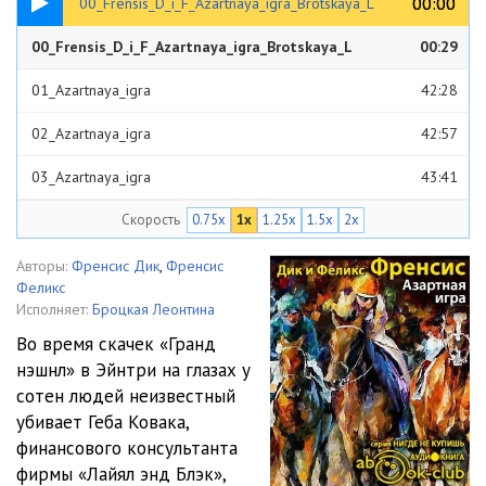
00:00
00:00
00_Frensis_D_i_F_Azartnaya_igra_Brotskaya_L
00_Frensis_D_i_F_Azartnaya_igra_Brotskaya_L
00:29
01_Azartnaya_igra
42:28
02_Azartnaya_igra
42:57
03_Azartnaya_igra
43:41
Скорость
0.75x
1x
1.25x
1.5x
2x
04_Azartnaya_igra
43:21
05_Azartnaya_igra
34:31
Авторы:
Френсис Дик
,
Френсис
Феликс
06_Azartnaya_igra
48:49
Исполняет:
Броцкая Леонтина
Во время скачек «Гранд
07_Azartnaya_igra
37:59
нэшнл» в Эйнтри на глазах у
сотен людей неизвестный
08_Azartnaya_igra
26:26
убивает Геба Ковака,
09_Azartnaya_igra
32:40
финансового консультанта
фирмы «Лайял энд Блэк»,
10_Azartnaya_igra
28:06