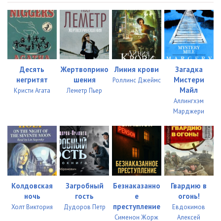
22_Epilog
12:50
Десять
Жертвоприно
Линия крови
Загадка
негритят
шения
Мистери
Роллинс Джеймс
Майл
Кристи Агата
Леметр Пьер
Аллингхэм
Марджери
Колдовская
Загробный
Безнаказанно
Гвардию в
ночь
гость
е
огонь!
преступление
Холт Виктория
Дудоров Петр
Евдокимов
Сименон Жорж
Алексей