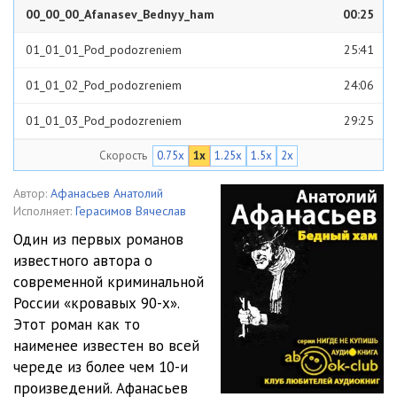
00_00_00_Afanasev_Bednyy_ham
00:25
01_01_01_Pod_podozreniem
25:41
01_01_02_Pod_podozreniem
24:06
01_01_03_Pod_podozreniem
29:25
Скорость
0.75x
1x
1.25x
1.5x
2x
01_01_04_Pod_podozreniem
29:41
01_01_05_Pod_podozreniem
27:50
Автор:
Афанасьев Анатолий
Исполняет:
Герасимов Вячеслав
01_01_06_Pod_podozreniem
29:03
Один из первых романов
известного автора о
01_01_07_Pod_podozreniem
26:13
современной криминальной
01_01_08_Pod_podozreniem
13:17
России «кровавых 90-х».
Этот роман как то
01_02_01_GIMZH_Dnevniki_Belozerova_YuV
25:23
наименее известен во всей
череде из более чем 10-и
01_02_02_GIMZH_Dnevniki_Belozerova_YuV
28:49
произведений. Афанасьев