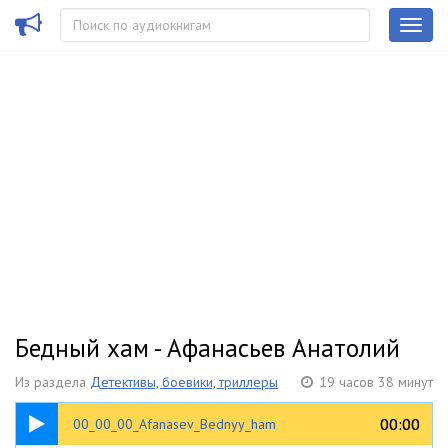
Бедный хам - Афанасьев Анатолий
Из раздела
Детективы, боевики, триллеры
19 часов 38 минут
00:25
00:00
00:00
00_00_00_Afanasev_Bednyy_ham