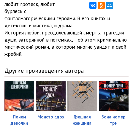
01_02_03_GIMZH_Dnevniki_Belozerova_YuV
08:23
любит гротеск, любит
бурлеск с
01_03_01_GIMZH_Iz_dnevnikov
28:37
фантасмагорическими героями. В его книгах и
детектив, и мистика, и драма.
01_03_02_GIMZH_Iz_dnevnikov
26:43
История любви, преодолевающей смерть; трагедия
01_03_03_GIMZH_Iz_dnevnikov
26:48
души, затерянной в потемках,— об этом криминально-
мистический роман, в котором многие увидят и свой
01_03_04_GIMZH_Iz_dnevnikov
16:20
жребий.
02_04_00_Ochischenie_lyubovyu
31:39
Другие произведения автора
02_05_01_GIMZH
22:35
02_05_02_GIMZH
25:07
02_05_03_GIMZH
14:57
02_06_01_GIMZH_Blizko_vesna
27:36
Почем
Монстр сдох
Грешная
Зона номер
02_06_02_GIMZH_Blizko_vesna
19:13
девочки
женщина
три