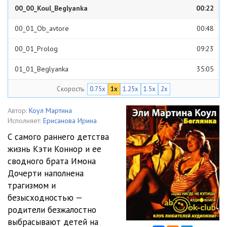
00_00_Koul_Beglyanka
00:22
00_01_Ob_avtore
00:48
00_01_Prolog
09:23
01_01_Beglyanka
35:05
Скорость
0.75x
1x
1.25x
1.5x
2x
01_02_Beglyanka
28:10
01_03_Beglyanka
27:46
Автор:
Коул Мартина
Исполняет:
Ерисанова Ирина
01_04_Beglyanka
28:30
С самого раннего детства
жизнь Кэти Коннор и ее
01_05_Beglyanka
28:04
сводного брата Имона
01_06_Beglyanka
26:22
Дочерти наполнена
трагизмом и
01_07_Beglyanka
23:16
безысходностью —
родители безжалостно
01_08_Beglyanka
33:18
выбрасывают детей на