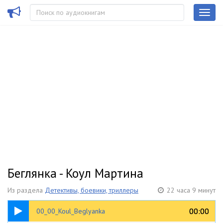
Беглянка - Коул Мартина
Из раздела
Детективы, боевики, триллеры
22 часа 9 минут
00:22
00:00
00:00
00_00_Koul_Beglyanka