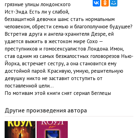
01_09_Beglyanka
25:57
грязные улицы лондонского
Ист-Энда. Есть ли у слабой,
01_10_Beglyanka
27:41
беззащитной девочки шанс стать нормальным
человеком, обрести семью и благополучное будущее?
01_11_Beglyanka
25:12
Встретив друга и ангела-хранителя Дезре, ей
01_12_Beglyanka
25:40
удается выжить в жестоком мире Сохо —
преступников и гомосексуалистов Лондона. Имон,
01_13_Beglyanka
27:57
став одним из самых безжалостных головорезов Нью-
Йорка, встречает сестру, а она становится ему
01_14_Beglyanka
25:26
достойной парой. Красивую, умную, решительную
01_15_Beglyanka
30:12
девушку никто не заставит отступить от
поставленной цели…
01_16_Beglyanka
33:55
По мотивам этой книги снят сериал Беглецы
01_17_Beglyanka
30:41
Другие произведения автора
01_18_Beglyanka
31:40
01_19_Beglyanka
10:33