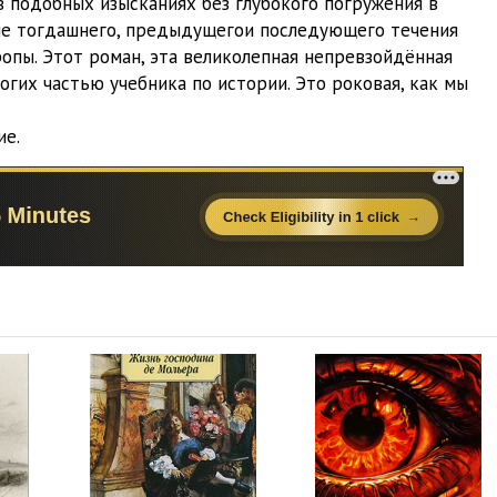
в подобных изысканиях без глубокого погружения в
49:43
е тогдашнего, предыдущегои последующего течения
опы. Этот роман, эта великолепная непревзойдённая
47:32
огих частью учебника по истории. Это роковая, как мы
32:46
ие.
18:59
23:23
25:22