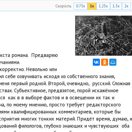
Скорость
0.75x
1x
1.25x
1.5x
2x
26:29
51:20
1:18:23
31:50
34:24
текста романа. Предваряю
чаниями.
21:19
корректно. Невольно или
л себе озвучивать исходя из собственного знания,
39:26
меня первый родной. Второй, очевидно, русский. Сложная
57:23
твах. Субъективное, предвзятое, порой искажённое
я как в в выборе фактов и в освещении их так и
46:12
на, по моему мнению, просто требует редакторского
ниями квалифицированных комментариев, которые бы
37:14
сприятия многих тонких материй. Придёт время, думаю, 
25:56
едований филологов, глубоко знающих и чувствующих оба