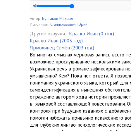
04 Белая гвардия, ч.1,гл.4
05 Белая гвардия, ч.1,гл.5
Автор:
Булгаков Михаил
Исполняет:
Станиславович Юрий
06 Белая гвардия, ч.1,гл.6
Другие озвучки:
Краско Иван (0 год)
Краско Иван (2003 год)
07 Белая гвардия, ч.1,гл.7
Ярмолинец Семён (2003 год)
08 Белая гвардия, ч.2, гл.8
Во многих смыслах черновая запись всего 
возможное прослушивание несколькими заме
09 Белая гвардия, ч.2, гл.9
Украинская речь в романе зафиксирована не
умышленно? Кем? Пока нет ответа. Я позволи
10 Белая гвардия, ч.2, гл.10
понимания украинского языка, который для 
11 Белая гвардия, ч.2, гл.11
самоидентификация в нынешних обстоятельс
отражение автором хода истории проявляетс
12 Белая гвардия, ч. 3, гл. 12
в языковой составляющей повествования. О
контроля при будущих изданиях с добавле
13 Белая гвардия, ч.3, гл. 13
помогли избежать привычно искажённого во
14 Белая гвардия, ч.3, гл. 14
для глубоких лингво-психологических иссл