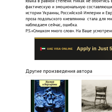
языка в равной степени. Никак не обойтись 
15 Белая гвардия, ч.3, гл. 15
фактическую и эмоциональную составляющи
истории Украины, Российской Империи и Евр
16 Белая гвардия, ч.3, гл. 16
проза подольского киевлянина стала для мн
17 Белая гвардия, ч.3, гл 17
наблюдаем сейчас, ошибка.
P.S.«Слишком много слов». На Ваше усмотрен
18 Белая гвардия, ч. 3, гл. 18
19 Белая гвардия, ч. 3. гл. 19
20 Белая гвардия, ч 3, гл. 20
Другие произведения автора