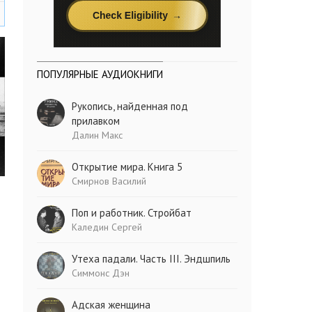
ПОПУЛЯРНЫЕ АУДИОКНИГИ
Рукопись, найденная под
прилавком
Далин Макс
Открытие мира. Книга 5
Смирнов Василий
Поп и работник. Стройбат
Каледин Сергей
Утеха падали. Часть III. Эндшпиль
Симмонс Дэн
Адская женщина