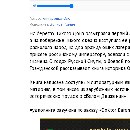
005
006
Автор:
Гончаренко Олег
Исполняет:
Волков Роман
007
На берегах Тихого Дона разыгрался первый 
а на побережье Тихого океана наступила ее 
008
расколола народ на два враждующих лагеря
009
присяге российскому императору, воевали с
знамена. О годах Русской Смуты, о боевой 
010
Гражданской рассказывает книга историка О
011
Книга написана доступным литературным яз
012
материал, в том числе из зарубежных источн
исторических трудов о «Белом Движении»
013
Аудиокнига озвучена по заказу «Doktor Baren
014
015