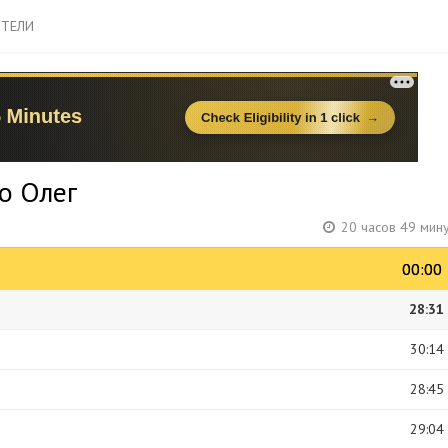
ТЕЛИ
о Олег
20 часов 49 мин
00:00
00:00
28:31
30:14
28:45
29:04