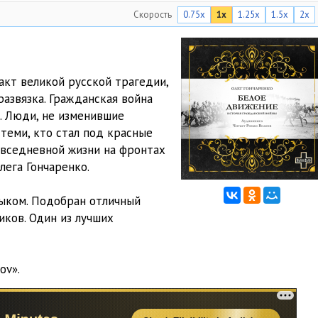
Скорость
0.75x
1x
1.25x
1.5x
2x
27:23
44:49
30:26
акт великой русской трагедии,
развязка. Гражданская война
27:25
. Люди, не изменившие
29:33
 теми, кто стал под красные
повседневной жизни на фронтах
33:05
лега Гончаренко.
32:49
ыком. Подобран отличный
31:23
иков. Один из лучших
28:01
ov».
33:45
29:21