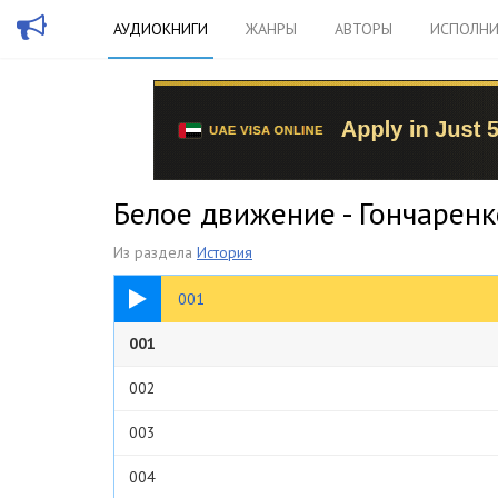
АУДИОКНИГИ
ЖАНРЫ
АВТОРЫ
ИСПОЛНИ
Белое движение - Гончаренк
Из раздела
История
28:31
001
001
002
003
004