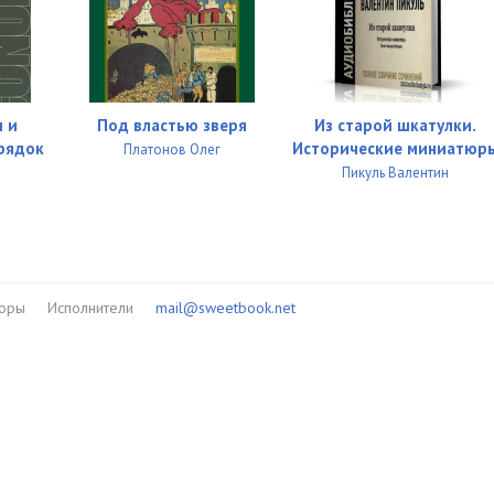
29:51
29:03
27:27
 и
Под властью зверя
Из старой шкатулки.
29:38
рядок
Исторические миниатюр
Платонов Олег
Пикуль Валентин
44:00
30:43
07:59
торы
Исполнители
mail@sweetbook.net
28:29
34:36
17:37
29:25
32:27