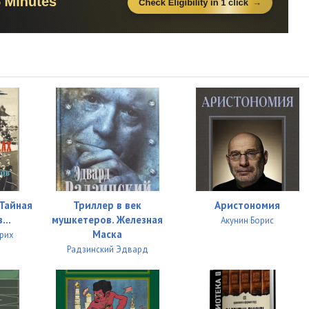
23:20
33:54
28:46
05:45
28:55
29:29
07:03
42:45
 Тайная
Триллер в век
Аристономия
...
мушкетеров. Железная
Акунин Борис
30:57
Маска
ьрих
Радзинский Эдвард
30:30
29:13