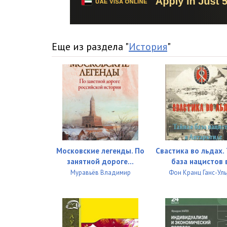
016
017
Еще из раздела "
История
"
018
019
020
021
022
023
Московские легенды. По
Свастика во льдах.
занятной дороге...
база нацистов в
024
Муравьёв Владимир
Фон Кранц Ганс-Ул
025
026