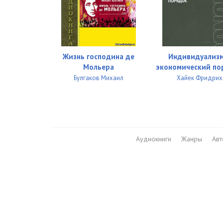
027
028
029
Жизнь господина де
Индивидуализм
030
Мольера
экономический по
Булгаков Михаил
Хайек Фридрих
031
032
033
Аудиокниги
Жанры
Ав
034
035
036
037
038