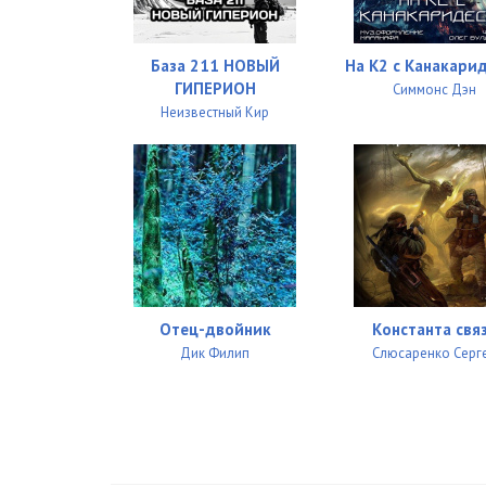
База 211 НОВЫЙ
На К2 с Канакари
ГИПЕРИОН
Симмонс Дэн
Неизвестный Кир
Отец-двойник
Константа свя
Дик Филип
Слюсаренко Серг