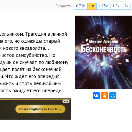
Скорость
0.75x
1x
1.25x
1.5x
2x
ельником. Трагедия в личной
ла его, но однажды старый
м нового звездолёта…
чистое самоубийство. Но
е души он скучает по любимому
ещает полёт на бесконечной
ки. Что ждёт его впереди?
Выжить и стать величайшим
ность ожидает его впереди…