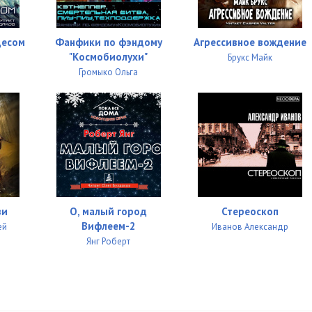
десом
Фанфики по фэндому
Агрессивное вождение
"Космобиолухи"
Брукс Майк
Громыко Ольга
зи
О, малый город
Стереоскоп
Вифлеем-2
ей
Иванов Александр
Янг Роберт