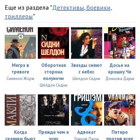
Еще из раздела "
Детективы, боевики,
триллеры
"
Мегрэ в
Оборотная
Звезды сияют
Досье на
тревоге
сторона
с небес
крошку Че
полуночи
Сименон Жорж
Шелдон Сидни
Донцова Дарья
Шелдон Сидни
Когда
Прежде чем я
Адвокат
Пятеро
склянки бьют
усну
против всех
Гришэм Джон