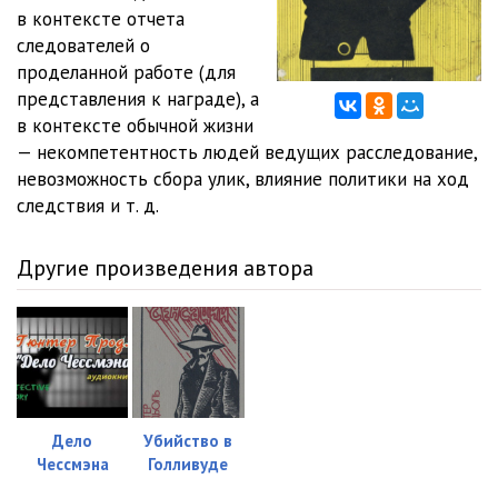
в контексте отчета
04_01_Gosudarstvennaya tayna - delo Bruno Lyubke
19:51
следователей о
проделанной работе (для
04_02_Sensatsionnoe predpriyatie Atilla
28:30
представления к награде), а
в контексте обычной жизни
05_01_Sensatsionnoe predpriyatie Atilla
28:29
— некомпетентность людей ведущих расследование,
05_02_Diversii na zheleznyh dorogah
20:42
невозможность сбора улик, влияние политики на ход
следствия и т. д.
06_01_Diversii na zheleznyh dorogah
20:42
Другие произведения автора
Дело
Убийство в
Чессмэна
Голливуде