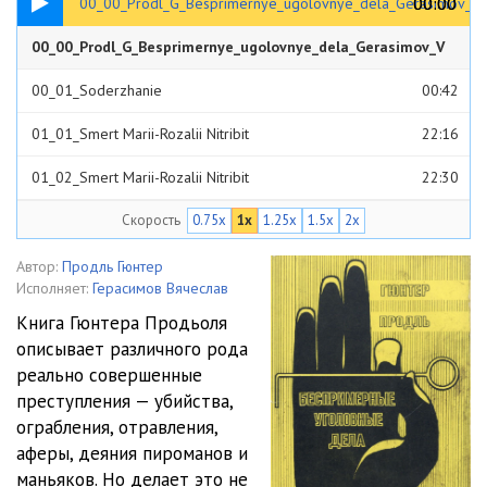
00:00
00:00
00_00_Prodl_G_Besprimernye_ugolovnye_dela_Gerasimov_V
00_00_Prodl_G_Besprimernye_ugolovnye_dela_Gerasimov_V
01:15
00_01_Soderzhanie
00:42
01_01_Smert Marii-Rozalii Nitribit
22:16
01_02_Smert Marii-Rozalii Nitribit
22:30
Скорость
0.75x
1x
1.25x
1.5x
2x
01_03_Smert Marii-Rozalii Nitribit
22:15
01_04_Glavnyy psiholog
22:31
Автор:
Продль Гюнтер
Исполняет:
Герасимов Вячеслав
02_01_Glavnyy psiholog
22:51
Книга Гюнтера Продьоля
описывает различного рода
02_02_Glavnyy psiholog
22:42
реально совершенные
02_03_Mesta v tyurme byli na rashvat
29:33
преступления — убийства,
ограбления, отравления,
03_01_Mesta v tyurme byli na rashvat
29:08
аферы, деяния пироманов и
маньяков. Но делает это не
03_02_Gosudarstvennaya tayna - delo Bruno Lyubke
20:42