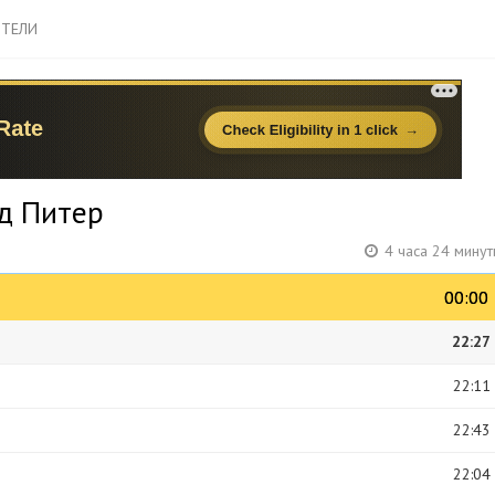
ТЕЛИ
д Питер
4 часа 24 мину
00:00
00:00
22:27
22:11
22:43
22:04