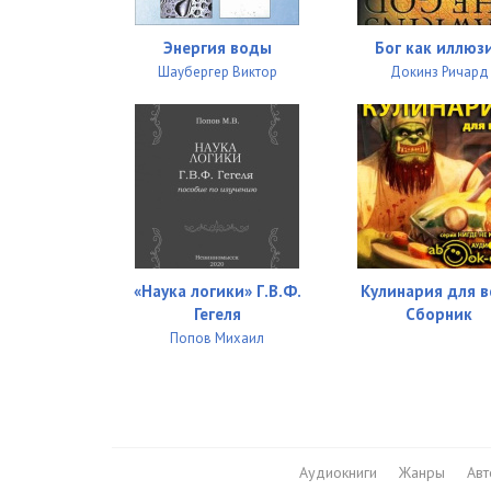
Энергия воды
Бог как иллюз
Шаубергер Виктор
Докинз Ричард
«Наука логики» Г.В.Ф.
Кулинария для в
Гегеля
Сборник
Попов Михаил
Аудиокниги
Жанры
Ав