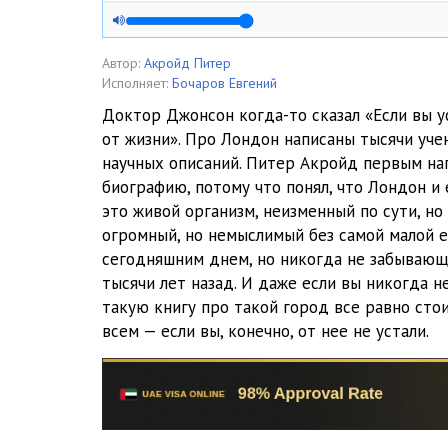
005
006
Автор:
Акройд Питер
Исполняет:
Бочаров Евгений
007
Доктор Джонсон когда-то сказал «Если вы у
от жизни». Про Лондон написаны тысячи учен
008
научных описаний. Питер Акройд первым на
009
биографию, потому что понял, что Лондон и
это живой организм, неизменный по сути, но
010
огромный, но немыслимый без самой малой е
сегодняшним днем, но никогда не забывающ
011
тысячи лет назад. И даже если вы никогда н
012
такую книгу про такой город все равно сто
всем — если вы, конечно, от нее не устали.