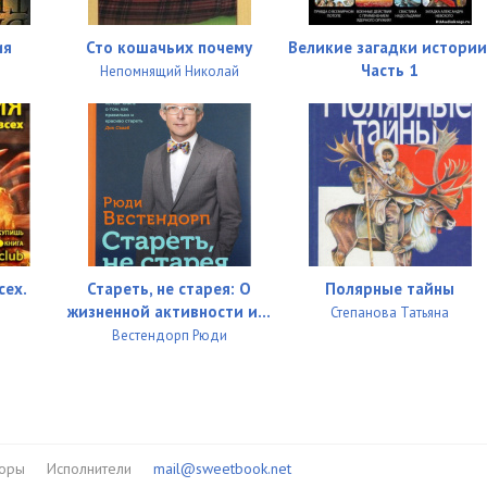
ия
Сто кошачьих почему
Великие загадки истории
Часть 1
Непомнящий Николай
сех.
Стареть, не старея: О
Полярные тайны
жизненной активности и...
Степанова Татьяна
Вестендорп Рюди
торы
Исполнители
mail@sweetbook.net