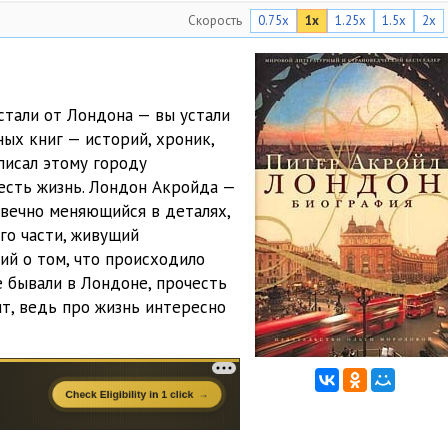
Скорость
0.75x
1x
1.25x
1.5x
2x
22:29
22:08
22:30
стали от Лондона — вы устали
ых книг — историй, хроник,
22:18
писал этому городу
22:24
 есть жизнь. Лондон Акройда —
 вечно меняющийся в деталях,
22:21
го части, живущий
ий о том, что происходило
22:25
е бывали в Лондоне, прочесть
18:09
ит, ведь про жизнь интересно