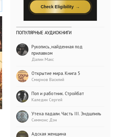
ПОПУЛЯРНЫЕ АУДИОКНИГИ
Рукопись, найденная под
прилавком
Далин Макс
Открытие мира. Книга 5
Смирнов Василий
Поп и работник. Стройбат
Каледин Сергей
Утеха падали. Часть III. Эндшпиль
Симмонс Дэн
Адская женщина