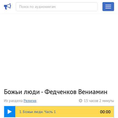
Божьи люди - Федченков Вениамин
Из раздела
Религия
15 часов 2 минуты
23:40
00:00
00:00
1. Божьи люди. Часть 1