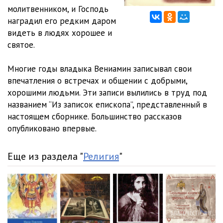
12. Божьи люди. Часть 12
25:13
молитвенником, и Господь
наградил его редким даром
13. Божьи люди. Часть 13
25:23
видеть в людях хорошее и
святое.
14. Божьи люди. Часть 14
23:42
15. Божьи люди. Часть 15
23:29
Многие годы владыка Вениамин записывал свои
впечатления о встречах и общении с добрыми,
16. Божьи люди. Часть 16
23:21
хорошими людьми. Эти записи вылились в труд под
названием “Из записок епископа”, представленный в
17. Божьи люди. Часть 17
22:52
настоящем сборнике. Большинство рассказов
18. Божьи люди. Часть 18
21:34
опубликовано впервые.
19. Божьи люди. Часть 19
22:40
Еще из раздела "
Религия
"
20. Божьи люди. Часть 20
21:48
21. Божьи люди. Часть 21
23:54
22. Божьи люди. Часть 22
23:13