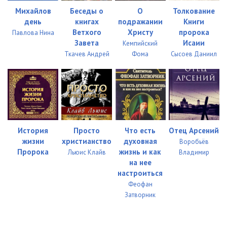
23. Божьи люди. Часть 23
24:03
Михайлов
Беседы о
О
Толкование
24. Божьи люди. Часть 24
23:08
день
книгах
подражании
Книги
Ветхого
Христу
пророка
Павлова Нина
25. Божьи люди. Часть 25
21:57
Завета
Исаии
Кемпийский
Ткачев Андрей
Фома
Сысоев Даниил
26. Божьи люди. Часть 26
23:34
27. Божьи люди. Часть 27
21:08
28. Божьи люди. Часть 28
24:00
29. Божьи люди. Часть 29
24:02
История
Просто
Что есть
Отец Арсений
жизни
христианство
духовная
Воробьёв
30. Божьи люди. Часть 30
28:29
Пророка
жизнь и как
Льюис Клайв
Владимир
на нее
31. Божьи люди. Часть 31
24:46
настроиться
32. Божьи люди. Часть 32
22:47
Феофан
Затворник
33. Божьи люди. Часть 33
26:41
34. Божьи люди. Часть 34
27:06