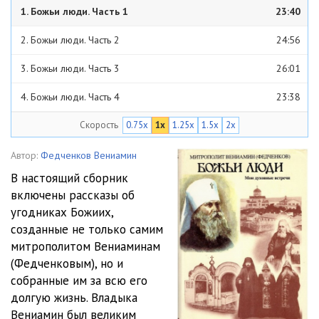
1. Божьи люди. Часть 1
23:40
2. Божьи люди. Часть 2
24:56
3. Божьи люди. Часть 3
26:01
4. Божьи люди. Часть 4
23:38
Скорость
0.75x
1x
1.25x
1.5x
2x
5. Божьи люди. Часть 5
24:33
6. Божьи люди. Часть 6
25:49
Автор:
Федченков Вениамин
В настоящий сборник
7. Божьи люди. Часть 7
24:10
включены рассказы об
угодниках Божиих,
8. Божьи люди. Часть 8
24:04
созданные не только самим
9. Божьи люди. Часть 9
25:56
митрополитом Вениаминам
(Федченковым), но и
10. Божьи люди. Часть 10
24:26
собранные им за всю его
долгую жизнь. Владыка
11. Божьи люди. Часть 11
24:43
Вениамин был великим