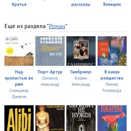
023
12:48
братья
рассказы
Венеции
24
16:16
25
14:56
Еще из раздела "
Роман
"
26
15:11
27
13:31
28
15:02
29
15:34
Над
Порт-Артур
Гамбринус
В канун
пропастью во
рождества
Степанов
Куприн
30
14:45
ржи
Александр
Александр
Пилчер
Сэлинджер
Розамунда
31
13:07
Джером
32
14:52
33
15:59
34
14:44