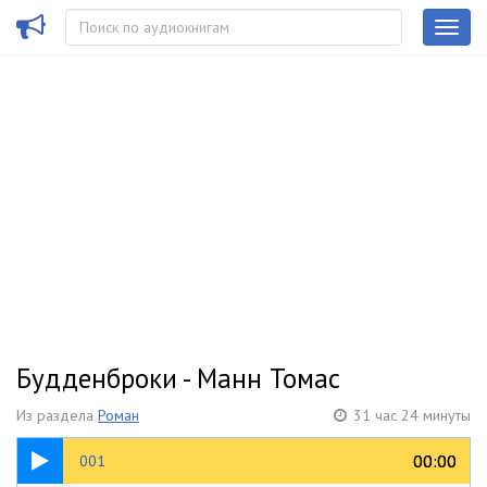
Будденброки - Манн Томас
Из раздела
Роман
31 час 24 минуты
17:45
00:00
00:00
001