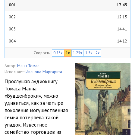
001
17:45
002
12:15
003
14:41
004
14:12
Скорость
0.75x
1x
1.25x
1.5x
2x
005
17:40
006
10:57
Автор:
Манн Томас
Исполняет:
Иванова Маргарита
007
04:19
Прослушав аудиокнигу
Томаса Манна
008
15:16
«Будденброки», можно
009
10:34
удивиться, как за четыре
поколения могущественная
010
11:55
семья потерпела такой
упадок. Известное
011
15:03
семейство торговцев из