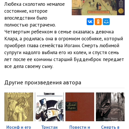
012
15:03
Любека сколотило немалое
состояние, которое
013
16:50
впоследствии было
полностью растрачено.
014
14:19
Четвертым ребенком в семье оказалась девочка
015
13:41
Клара, а родилась она в огромном особняке, который
приобрел глава семейства Иоганн. Смерть любимой
016
15:24
супруги надолго выбила его из колеи, и спустя семь
лет после ее кончины старший Будденброк передает
017
15:12
все дела своему сыну.
018
14:32
Другие произведения автора
019
13:51
020
14:34
021
15:24
022
14:21
Иосиф и его
Тристан
Повести и
Смерть в