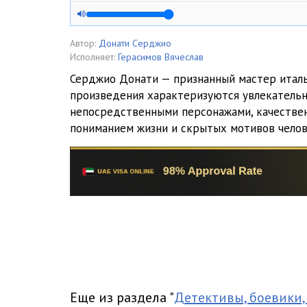
0005
0006
Автор:
Донати Серджио
Исполняет:
Герасимов Вячеслав
0007
Серджио Донати — признанный мастер италь
произведения характеризуются увлекательн
0008
непосредственными персонажами, качествен
0009
пониманием жизни и скрытых мотивов челов
0010
Еще из раздела "
Детективы, боевики,