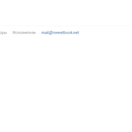
торы
Исполнители
mail@sweetbook.net