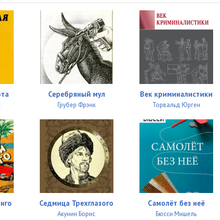
ота
Серебряный мул
Век криминалистики
к
Грубер Фрэнк
Торвальд Юрген
нго
Седмица Трехглазого
Самолёт без неё
Акунин Борис
Бюсси Мишель