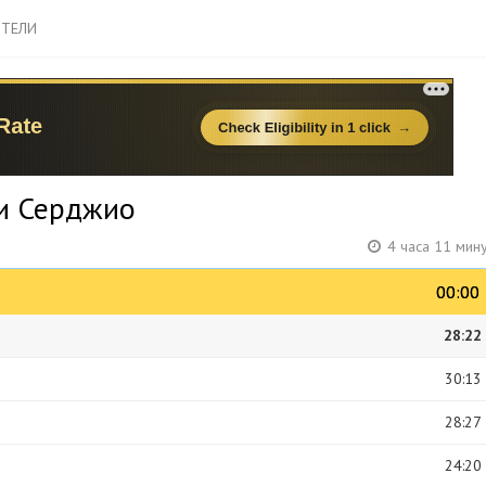
ТЕЛИ
ти Серджио
4 часа 11 мин
00:00
00:00
28:22
30:13
28:27
24:20