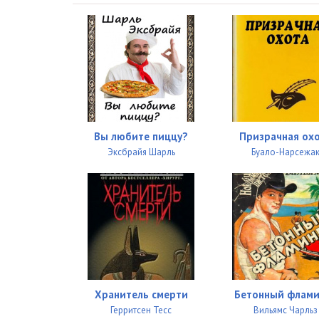
Вы любите пиццу?
Призрачная ох
Эксбрайя Шарль
Буало-Нарсежа
Хранитель смерти
Бетонный флами
Герритсен Тесс
Вильямс Чарльз