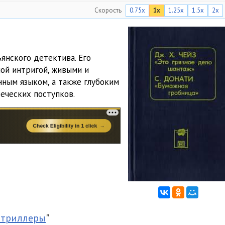
Скорость
0.75x
1x
1.25x
1.5x
2x
27:03
20:09
20:36
янского детектива. Его
ой интригой, живыми и
28:34
ным языком, а также глубоким
29:59
еческих поступков.
13:25
 триллеры
"