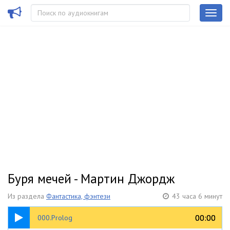
Буря мечей - Мартин Джордж
Из раздела
Фантастика, фэнтези
43 часа 6 минут
43:19
00:00
00:00
000.Prolog
Книга 1