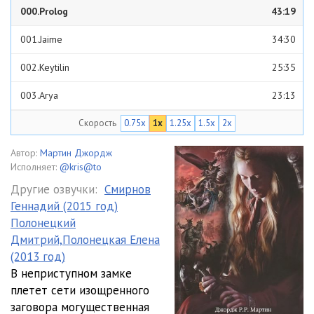
000.Prolog
43:19
001.Jaime
34:30
002.Keytilin
25:35
003.Arya
23:13
Скорость
0.75x
1x
1.25x
1.5x
2x
004.Tirion
35:55
005.Davos
20:24
Автор:
Мартин Джордж
Исполняет:
@kris@to
006.Sansa
39:24
Другие озвучки:
Смирнов
Геннадий (2015 год)
007.Djon
33:55
Полонецкий
008.Deyeneris
40:40
Дмитрий,Полонецкая Елена
(2013 год)
009.Bran
26:36
В неприступном замке
плетет сети изощренного
010.Davos
34:27
заговора могущественная