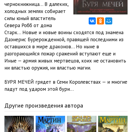
011.Jeyme
35:31
чернокнижница… В далеких,
холодных землях собирает
012.Tirion
28:13
силы юный властитель
Севера Робб от дома
013.Arya
33:24
Старк… Новые и новые воины сходятся под знамена
014.Keytilin
33:49
Даэнерис Бурерожденной, правящей последними из
оставшихся в мире драконов… Но ныне в
015.Djon
44:28
разгорающийся пожар сражений вступают еще и
Иные — армия живых мертвецов, коих не остановить
016.Sansa
15:47
ни властью оружия, ни властью магии.
017.Arya
21:10
БУРЯ МЕЧЕЙ грядет в Семи Королевствах — и многие
018.Samvel
43:49
падут под ударом этой бури…
019.Tirion
46:52
Другие произведения автора
020.Keytilin
29:13
021.Jeyme
29:34