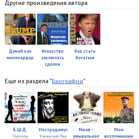
Другие произведения автора
Думай как
Искусство
Как стать
миллиардер
заключать
богатым
сделки
Еще из раздела "
Биографии
"
Б.Ш.Д.
Нострадамус
Моав -
Мои
умывальная
воспоминани
Торопов
Каневский Лев