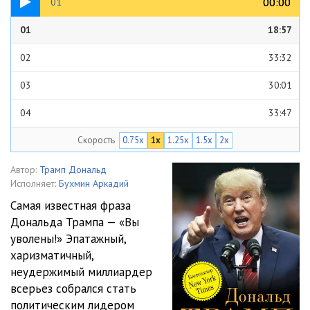
00:00
00:00
01
01
18:57
02
33:32
03
30:01
04
33:47
Скорость
0.75x
1x
1.25x
1.5x
2x
05
31:05
06
27:24
Автор:
Трамп Дональд
Исполняет:
Бухмин Аркадий
07
28:03
Самая известная фраза
Дональда Трампа — «Вы
08
32:36
уволены!» Эпатажный,
09
28:07
харизматичный,
неудержимый миллиардер
10
31:04
всерьез собрался стать
политическим лидером
11
40:58