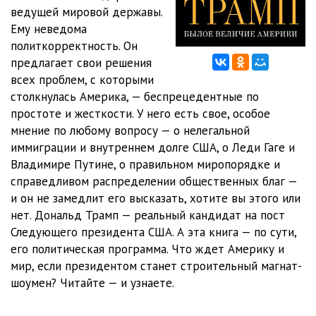
ведущей мировой державы.
12
39:55
Ему неведома
политкорректность. Он
13
30:05
предлагает свои решения
всех проблем, с которыми
столкнулась Америка, — беспрецедентные по
простоте и жесткости. У него есть свое, особое
мнение по любому вопросу — о нелегальной
иммиграции и внутреннем долге США, о Леди Гаге и
Владимире Путине, о правильном миропорядке и
справедливом распределении общественных благ —
и он не замедлит его высказать, хотите вы этого или
нет. Дональд Трамп — реальный кандидат на пост
Следующего президента США. А эта книга — по сути,
его политическая программа. Что ждет Америку и
мир, если президентом станет строительный магнат-
шоумен? Читайте — и узнаете.