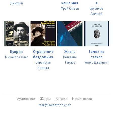
чаша моя
я
Дмитрий
Фрай Стивен
Брусилов
Алексей
Куприн
Странствие
Жизнь
Замок из
бездомных
стекла
Михайлов Олег
Петкевич
Баранская
Тамара
Уоллс Джаннетт
Наталья
Аудиокниги
Жанры
Авторы
Исполнители
mail@sweetbook.net