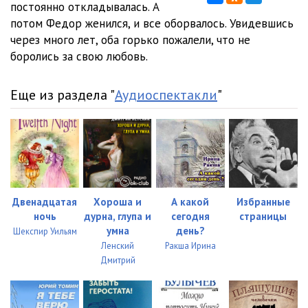
постоянно откладывалась. А
потом Федор женился, и все оборвалось. Увидевшись
через много лет, оба горько пожалели, что не
боролись за свою любовь.
Еще из раздела "
Аудиоспектакли
"
Двенадцатая
Хороша и
А какой
Избранные
ночь
дурна, глупа и
сегодня
страницы
умна
день?
Шекспир Уильям
Ленский
Ракша Ирина
Дмитрий