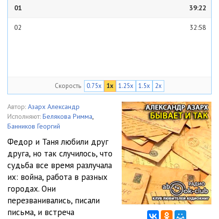
01
39:22
02
32:58
Скорость
0.75x
1x
1.25x
1.5x
2x
Автор:
Азарх Александр
Исполняют:
Белякова Римма
,
Банников Георгий
Федор и Таня любили друг
друга, но так случилось, что
судьба все время разлучала
их: война, работа в разных
городах. Они
перезванивались, писали
письма, и встреча