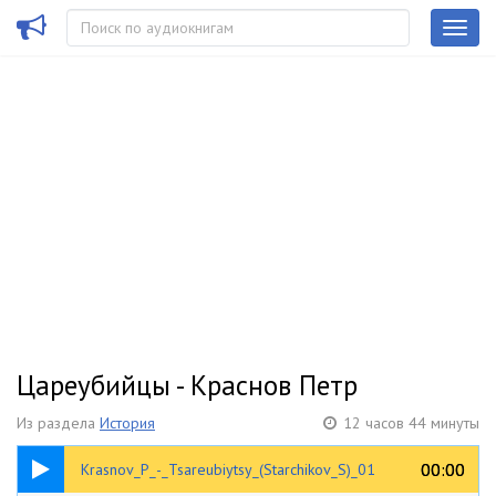
Цареубийцы - Краснов Петр
Из раздела
История
12 часов 44 минуты
17:31
00:00
00:00
Krasnov_P_-_Tsareubiytsy_(Starchikov_S)_01