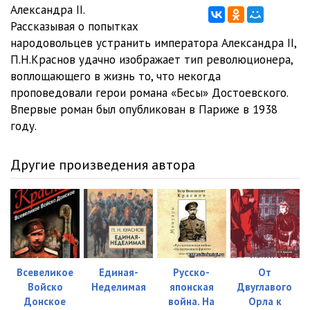
Krasnov_P_-_Tsareubiytsy_(Starchikov_S)_12
17:19
Александра II.
Рассказывая о попытках
Krasnov_P_-_Tsareubiytsy_(Starchikov_S)_13
17:35
народовольцев устранить императора Александра II,
П.Н.Краснов удачно изображает тип революционера,
Krasnov_P_-_Tsareubiytsy_(Starchikov_S)_14
19:28
воплощающего в жизнь то, что некогда
Krasnov_P_-_Tsareubiytsy_(Starchikov_S)_15
20:58
проповедовали герои романа «Бесы» Достоевского.
Впервые роман был опубликован в Париже в 1938
Krasnov_P_-_Tsareubiytsy_(Starchikov_S)_16
17:55
году.
Krasnov_P_-_Tsareubiytsy_(Starchikov_S)_17
17:56
Другие произведения автора
Krasnov_P_-_Tsareubiytsy_(Starchikov_S)_18
16:47
Krasnov_P_-_Tsareubiytsy_(Starchikov_S)_19
20:57
Krasnov_P_-_Tsareubiytsy_(Starchikov_S)_20
17:08
Krasnov_P_-_Tsareubiytsy_(Starchikov_S)_21
17:18
Всевеликое
Единая-
Русско-
От
Krasnov_P_-_Tsareubiytsy_(Starchikov_S)_22
18:17
Войско
Неделимая
японская
Двуглавого
Донское
война. На
Орла к