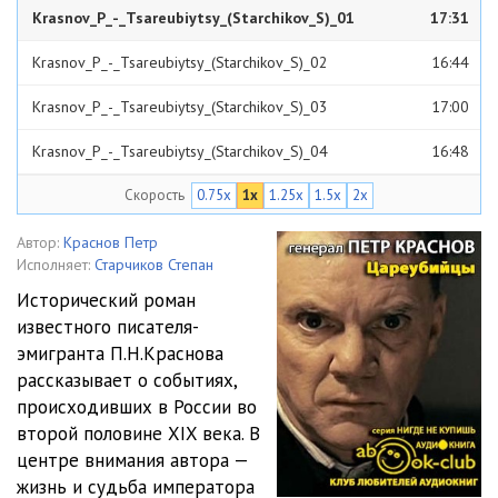
Krasnov_P_-_Tsareubiytsy_(Starchikov_S)_01
17:31
Krasnov_P_-_Tsareubiytsy_(Starchikov_S)_02
16:44
Krasnov_P_-_Tsareubiytsy_(Starchikov_S)_03
17:00
Krasnov_P_-_Tsareubiytsy_(Starchikov_S)_04
16:48
Скорость
0.75x
1x
1.25x
1.5x
2x
Krasnov_P_-_Tsareubiytsy_(Starchikov_S)_05
16:47
Krasnov_P_-_Tsareubiytsy_(Starchikov_S)_06
17:14
Автор:
Краснов Петр
Исполняет:
Старчиков Степан
Krasnov_P_-_Tsareubiytsy_(Starchikov_S)_07
19:04
Исторический роман
известного писателя-
Krasnov_P_-_Tsareubiytsy_(Starchikov_S)_08
17:21
эмигранта П.Н.Краснова
Krasnov_P_-_Tsareubiytsy_(Starchikov_S)_09
20:06
рассказывает о событиях,
происходивших в России во
Krasnov_P_-_Tsareubiytsy_(Starchikov_S)_10
17:11
второй половине XIX века. В
центре внимания автора —
Krasnov_P_-_Tsareubiytsy_(Starchikov_S)_11
21:19
жизнь и судьба императора