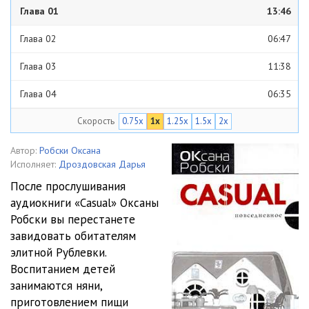
Глава 01
13:46
Глава 02
06:47
Глава 03
11:38
Глава 04
06:35
Скорость
0.75x
1x
1.25x
1.5x
2x
Глава 05
03:02
Глава 06
17:25
Автор:
Робски Оксана
Исполняет:
Дроздовская Дарья
Глава 07
11:32
После прослушивания
аудиокниги «Casual» Оксаны
Глава 08
16:39
Робски вы перестанете
Глава 09
08:15
завидовать обитателям
элитной Рублевки.
Глава 10
11:42
Воспитанием детей
занимаются няни,
Глава 11
11:54
приготовлением пищи