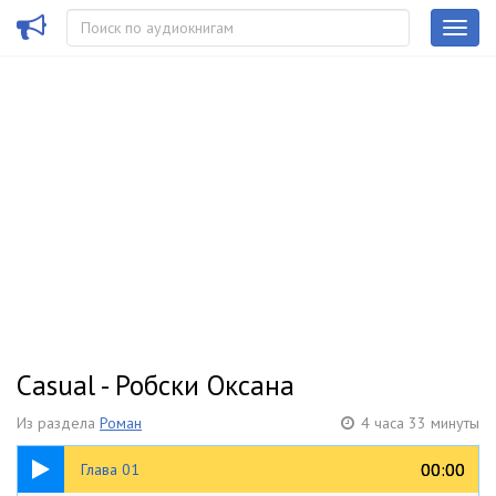
Casual - Робски Оксана
Из раздела
Роман
4 часа 33 минуты
13:46
00:00
00:00
Глава 01