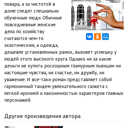
Глава 12
18:05
повара, а за чистотой в
доме следят специально
Глава 13
17:41
обученные люди. Обычные
повседневные женские
Глава 14
17:58
дела по хозяйству
Глава 15
16:06
считаются чем-то
экзотическим, а одежда,
Глава 16
14:21
дешевле установленных рамок, вызовет усмешку у
людей этого высокого круга. Однако ни за какие
Глава 17
25:40
деньги не купить роскошным гламурным львицам ни
Глава 18
18:44
настоящие чувства, ни счастье, ни дружбу, ни
уважение. И все-таки роман представляет собой
Глава 19
39:15
гармоничный тандем увлекательного сюжета с
легкой иронией и лаконичностью характеров главных
Глава 20
24:45
персонажей.
Глава 21
1:41:01
Другие произведения автора
Глава 22
00:20