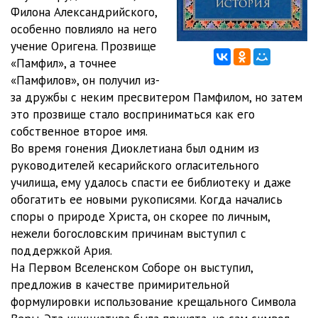
Филона Александрийского,
5-2
35:53
особенно повлияло на него
учение Оригена. Прозвище
5-3
33:11
«Памфил», а точнее
«Памфилов», он получил из-
6-1
33:26
за дружбы с неким пресвитером Памфилом, но затем
6-2
32:11
это прозвище стало восприниматься как его
собственное второе имя.
6-3
36:35
Во время гонения Диоклетиана был одним из
руководителей кесарийского огласительного
7-1
32:44
училища, ему удалось спасти ее библиотеку и даже
7-2
32:21
обогатить ее новыми рукописями. Когда начались
споры о природе Христа, он скорее по личным,
7-3
27:23
нежели богословским причинам выступил с
поддержкой Ария.
8-1
28:25
На Первом Вселенском Соборе он выступил,
8-2
30:18
предложив в качестве примирительной
формулировки использование крещального Символа
9-1
23:18