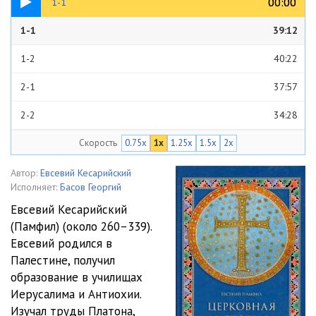
00:00
00:00
1-1
1-1
39:12
1-2
40:22
2-1
37:57
2-2
34:28
Скорость
0.75x
1x
1.25x
1.5x
2x
3-1
30:58
3-2
32:24
Автор:
Евсевий Кесарийский
Исполняет:
Басов Георгий
3-3
32:05
Евсевий Кесарийский
(Памфил) (около 260–339).
4-1
23:53
Евсевий родился в
4-2
31:10
Палестине, получил
образование в училищах
4-3
27:19
Иерусалима и Антиохии.
Изучал труды Платона,
5-1
34:49