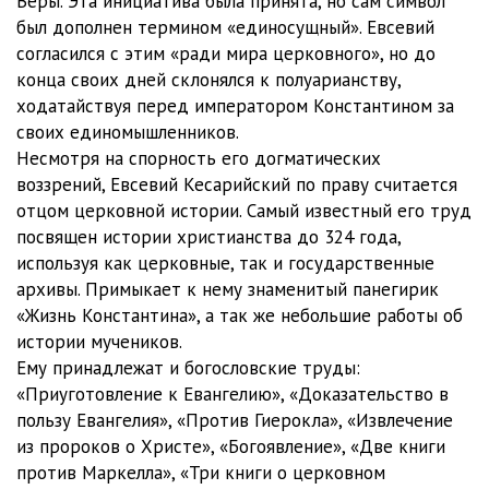
Веры. Эта инициатива была принята, но сам символ
был дополнен термином «единосущный». Евсевий
9-2
22:27
согласился с этим «ради мира церковного», но до
10-1
46:04
конца своих дней склонялся к полуарианству,
ходатайствуя перед императором Константином за
10-2
14:50
своих единомышленников.
Несмотря на спорность его догматических
10-3
12:37
воззрений, Евсевий Кесарийский по праву считается
отцом церковной истории. Самый известный его труд
посвящен истории христианства до 324 года,
используя как церковные, так и государственные
архивы. Примыкает к нему знаменитый панегирик
«Жизнь Константина», а так же небольшие работы об
истории мучеников.
Ему принадлежат и богословские труды:
«Приуготовление к Евангелию», «Доказательство в
пользу Евангелия», «Против Гиерокла», «Извлечение
из пророков о Христе», «Богоявление», «Две книги
против Маркелла», «Три книги о церковном