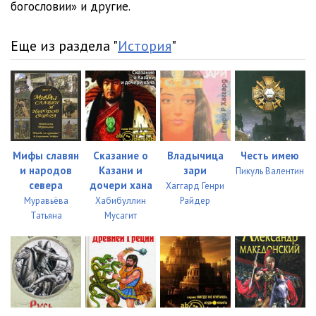
богословии» и другие.
Еще из раздела "
История
"
Мифы славян
Сказание о
Владычица
Честь имею
и народов
Казани и
зари
Пикуль Валентин
севера
дочери хана
Хаггард Генри
Муравьёва
Хабибуллин
Райдер
Татьяна
Мусагит